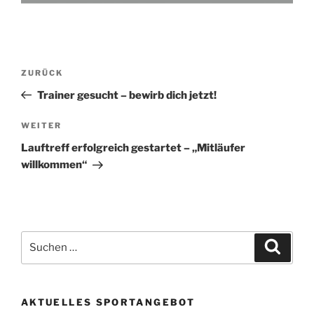
Beitragsnavigation
Vorheriger
ZURÜCK
Beitrag
Trainer gesucht – bewirb dich jetzt!
Nächster
WEITER
Beitrag
Lauftreff erfolgreich gestartet – „Mitläufer
willkommen“
Suchen
Suche
nach:
AKTUELLES SPORTANGEBOT