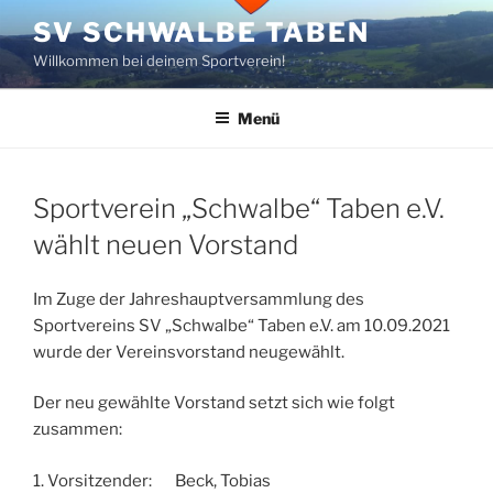
Zum
SV SCHWALBE TABEN
Inhalt
Willkommen bei deinem Sportverein!
springen
Menü
Sportverein „Schwalbe“ Taben e.V.
wählt neuen Vorstand
Im Zuge der Jahreshauptversammlung des
Sportvereins SV „Schwalbe“ Taben e.V. am 10.09.2021
wurde der Vereinsvorstand neugewählt.
Der neu gewählte Vorstand setzt sich wie folgt
zusammen:
1. Vorsitzender: Beck, Tobias