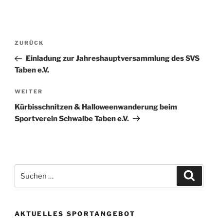
Beitragsnavigation
Vorheriger
ZURÜCK
Beitrag
Einladung zur Jahreshauptversammlung des SVS
Taben e.V.
Nächster
WEITER
Beitrag
Kürbisschnitzen & Halloweenwanderung beim
Sportverein Schwalbe Taben e.V.
Suchen
Suche
nach:
AKTUELLES SPORTANGEBOT