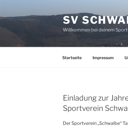
Zum
Inhalt
SV SCHWA
springen
Willkommen bei deinem Sportv
Startseite
Impressum
U
Einladung zur Jah
Sportverein Schwal
Der Sportverein „Schwalbe“ Tabe