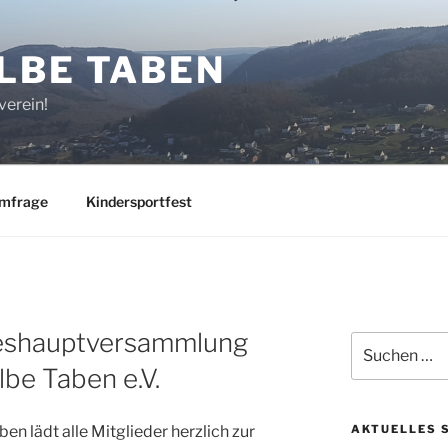
LBE TABEN
erein!
mfrage
Kindersportfest
reshauptversammlung
Suchen
nach:
be Taben e.V.
n lädt alle Mitglieder herzlich zur
AKTUELLES 