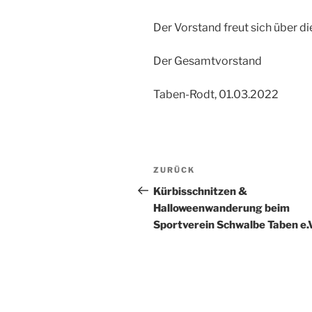
Der Vorstand freut sich über di
Der Gesamtvorstand
Taben-Rodt, 01.03.2022
Beitragsnavigation
Vorheriger
ZURÜCK
Beitrag
Kürbisschnitzen &
Halloweenwanderung beim
Sportverein Schwalbe Taben e.V