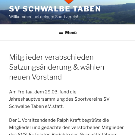
Zum
SV SCHWALBE TABEN
Inhalt
Willkommen bei deinem Sportverein!
springen
Menü
Mitglieder verabschieden
Satzungsänderung & wählen
neuen Vorstand
Am Freitag, dem 29.03. fand die
Jahreshauptversammlung des Sportvereins SV
Schwalbe Taben e.V. statt.
Der 1. Vorsitzendende Ralph Kraft begrüßte die
Mitglieder und gedachte den verstorbenen Mitglieder
des SVS. Es folgten Berichte des Geschäftsführers